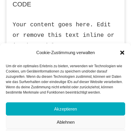
CODE
Your content goes here. Edit
or remove this text inline or
in the module Content
Cookie-Zustimmung verwalten
settings. You can also style
every aspect of this content
Um dir ein optimales Erlebnis zu bieten, verwenden wir Technologien wie
Cookies, um Geräteinformationen zu speichern und/oder darauf
in the module Design settings
zuzugreifen. Wenn du diesen Technologien zustimmst, können wir Daten
wie das Surfverhalten oder eindeutige IDs auf dieser Website verarbeiten.
and even apply custom CSS to
Wenn du deine Zustimmung nicht erteilst oder zurückziehst, können
bestimmte Merkmale und Funktionen beeinträchtigt werden.
this text in the module
Advanced settings.
Akzeptieren
Ablehnen