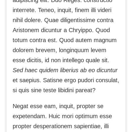
adipiscing elit. Duo Reges: constructio
interrete. Teneo, inquit, finem illi videri
nihil dolere. Quae diligentissime contra
Aristonem dicuntur a Chryippo. Quod
totum contra est. Quod autem magnum
dolorem brevem, longinquum levem
esse dicitis, id non intellego quale sit.
Sed haec quidem liberius ab eo dicuntur
et saepius. Satisne ergo pudori consulat,
si quis sine teste libidini pareat?
Negat esse eam, inquit, propter se
expetendam. Huic mori optimum esse
propter desperationem sapientiae, illi